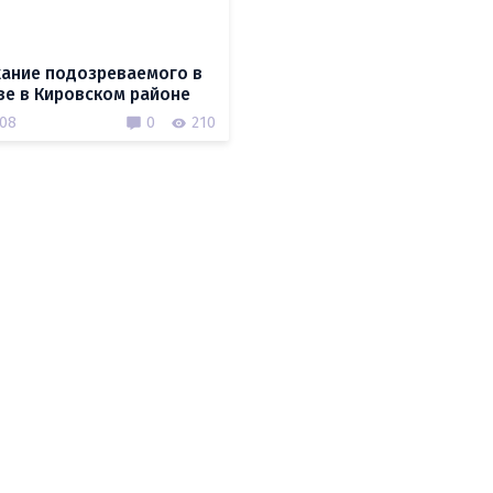
ание подозреваемого в
ве в Кировском районе
.08
0
210