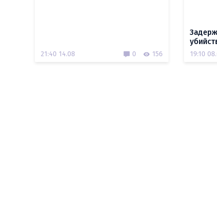
Задерж
убийст
21:40 14.08
0
156
19:10 08