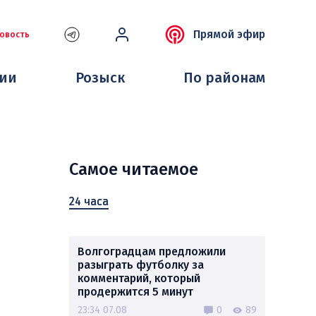
Прямой эфир
овость
ции
Розыск
По районам
Самое читаемое
24 часа
Волгоградцам предложили
разыграть футболку за
комментарий, который
продержится 5 минут
23:34 07.08
0
89