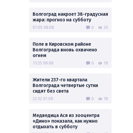
Волгоград накроет 38-градусная
жара: прогноз на субботу
07:05 08.08
0
20
Поле в Кировском районе
Волгограда вновь охвачено
огнем
13:25 08.08
0
18
Жители 237-го квартала
Волгограда четвертые сутки
сидят без света
22:32 07.08
0
18
Медведица Ася из зооцентра
«Дино» показала, как нужно
отдыхать в субботу