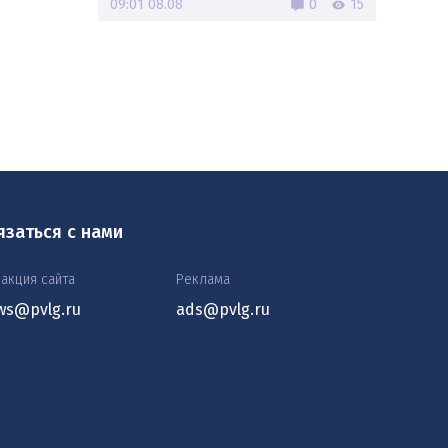
09:01 08.08
0
15
язаться с нами
акция сайта
Реклама
ws@pvlg.ru
ads@pvlg.ru