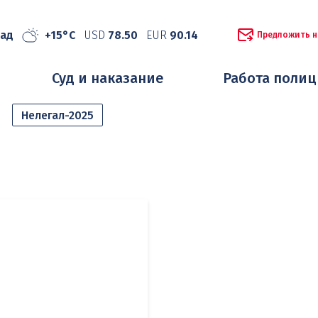
рад
+15°C
USD
78.50
EUR
90.14
Предложить н
Суд и наказание
Работа поли
Нелегал-2025