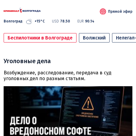
Прямой эфир
Волгоград
+15°C
USD
78.50
EUR
90.14
Беспилотники в Волгограде
Волжский
Нелегал
Уголовные дела
Возбуждение, расследование, передача в суд
уголовных дел по разным статьям.