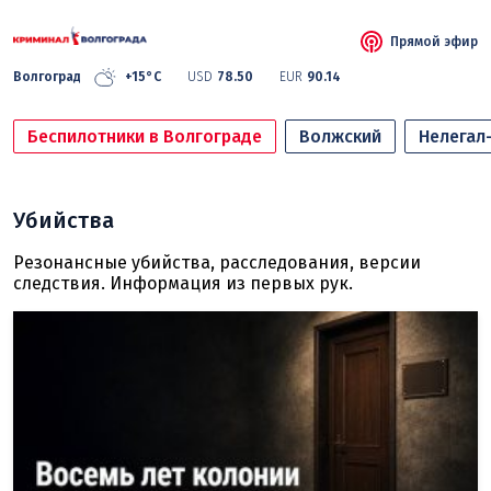
Прямой эфир
Волгоград
+15°C
USD
78.50
EUR
90.14
Беспилотники в Волгограде
Волжский
Нелегал
Убийства
Резонансные убийства, расследования, версии
следствия. Информация из первых рук.