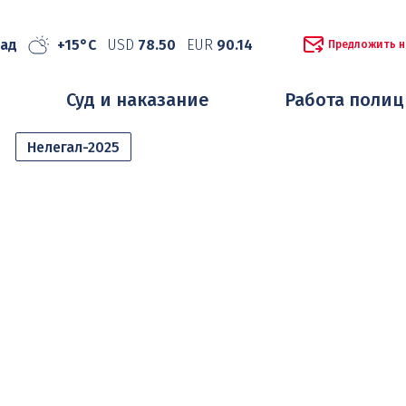
рад
+15°C
USD
78.50
EUR
90.14
Предложить н
Суд и наказание
Работа поли
Нелегал-2025