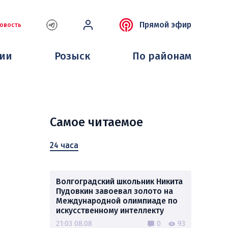
Прямой эфир
овость
ции
Розыск
По районам
Самое читаемое
24 часа
Волгоградский школьник Никита
Пудовкин завоевал золото на
Международной олимпиаде по
искусственному интеллекту
21:03 08.08
0
93