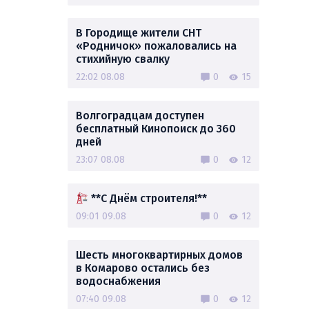
В Городище жители СНТ
«Родничок» пожаловались на
стихийную свалку
22:02 08.08
0
15
Волгоградцам доступен
бесплатный Кинопоиск до 360
дней
23:07 08.08
0
12
**С Днём строителя!**
09:01 09.08
0
12
Шесть многоквартирных домов
в Комарово остались без
водоснабжения
07:40 09.08
0
12