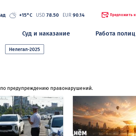
рад
+15°C
USD
78.50
EUR
90.14
Предложить н
Суд и наказание
Работа поли
Нелегал-2025
ы по предупреждению правонарушений.