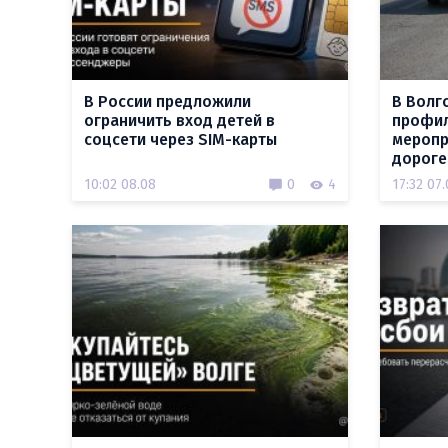
В России предложили
В Волг
ограничить вход детей в
профил
соцсети через SIM-карты
меропр
дороге
10:02 08.08
0
4
17:32 07