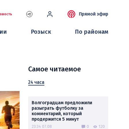
Прямой эфир
овость
ции
Розыск
По районам
Самое читаемое
24 часа
Волгоградцам предложили
разыграть футболку за
комментарий, который
продержится 5 минут
23:34 07.08
0
120