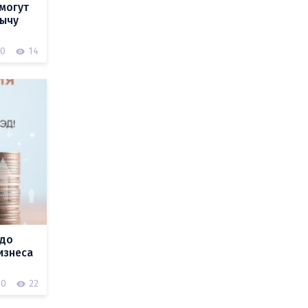
могут
бычу
0
14
 до
изнеса
0
22