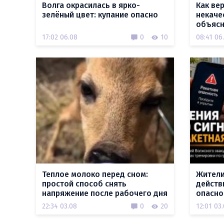
Волга окрасилась в ярко-
Как ве
зелёный цвет: купание опасно
некаче
объясн
17:02 06.08
0
10
08:41 06
Теплое молоко перед сном:
Жители
простой способ снять
действ
напряжение после рабочего дня
опасно
22:34 03.08
0
20
12:01 03