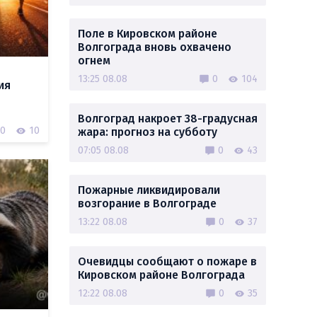
Поле в Кировском районе
Волгограда вновь охвачено
огнем
13:25 08.08
0
104
ия
Волгоград накроет 38-градусная
0
10
жара: прогноз на субботу
07:05 08.08
0
43
Пожарные ликвидировали
возгорание в Волгограде
13:22 08.08
0
37
Очевидцы сообщают о пожаре в
Кировском районе Волгограда
12:22 08.08
0
35