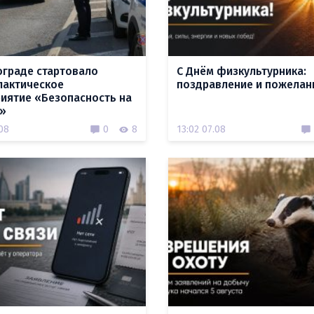
ограде стартовало
С Днём физкультурника:
актическое
поздравление и пожелан
иятие «Безопасность на
»
.08
0
8
13:02 07.08