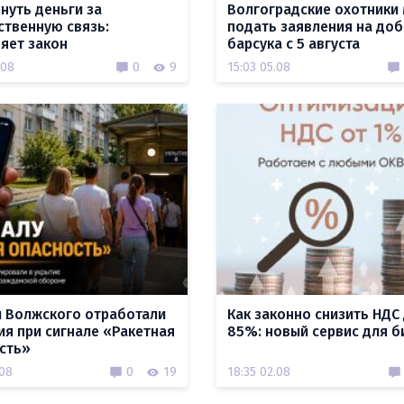
рнуть деньги за
Волгоградские охотники 
ственную связь:
подать заявления на до
яет закон
барсука с 5 августа
.08
0
9
15:03 05.08
 Волжского отработали
Как законно снизить НДС
ия при сигнале «Ракетная
85%: новый сервис для б
сть»
.08
0
19
18:35 02.08