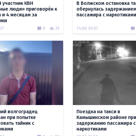
 участник КВН
В Волжском остановка та
ные люди» приговорён к
обернулась задержание
м и 4 месяцам за
пассажира с наркотикам
ики
.07
0
25
14:00 29.07
ний волгоградец
Поездка на такси в
ан при попытке
Камышинском районе при
овать тайник с
задержанию пассажира с
иками
наркотиками