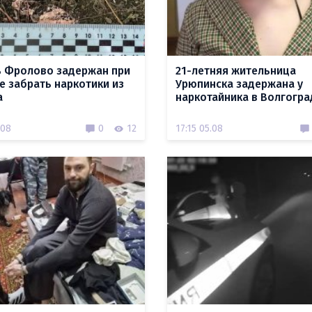
 Фролово задержан при
21-летняя жительница
е забрать наркотики из
Урюпинска задержана у
а
наркотайника в Волгогра
.08
0
12
17:15 05.08