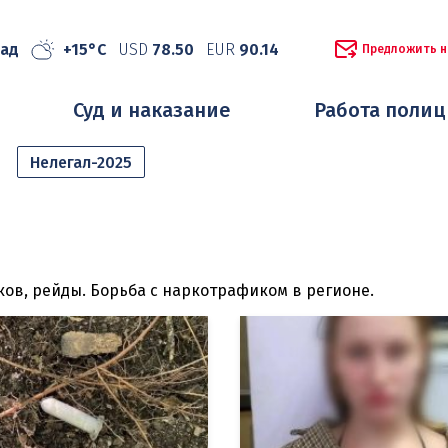
рад
+15°C
USD
78.50
EUR
90.14
Предложить н
Суд и наказание
Работа поли
Нелегал-2025
ов, рейды. Борьба с наркотрафиком в регионе.