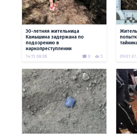
30-летняя жительница
Житель
Камышина задержана по
попытк
подозрению в
тайник
наркопреступлении
14:15 08.08
0
5
09:01 07