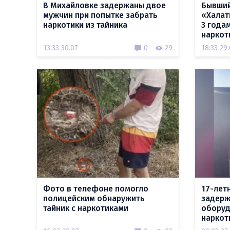
В Михайловке задержаны двое
Бывший
мужчин при попытке забрать
«Халат
наркотики из тайника
3 года
наркот
13:33 30.07
0
29
18:33 29
Фото в телефоне помогло
17-лет
полицейским обнаружить
задерж
тайник с наркотиками
оборуд
наркот