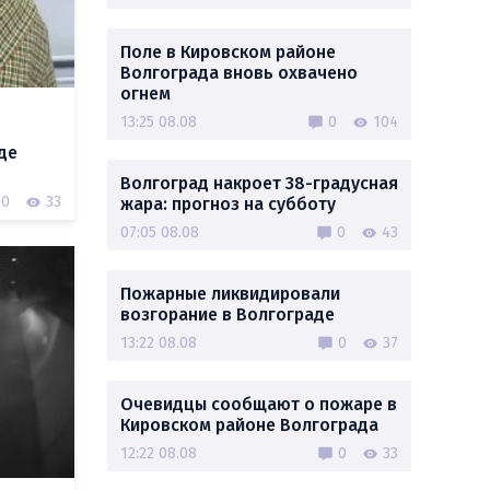
Поле в Кировском районе
Волгограда вновь охвачено
огнем
13:25 08.08
0
104
де
Волгоград накроет 38-градусная
0
33
жара: прогноз на субботу
07:05 08.08
0
43
Пожарные ликвидировали
возгорание в Волгограде
13:22 08.08
0
37
Очевидцы сообщают о пожаре в
Кировском районе Волгограда
12:22 08.08
0
33