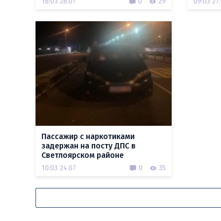
16:03 28.07
0
29
09:03 27
Пассажир с наркотиками
задержан на посту ДПС в
Светлоярском районе
10:03 24.07
0
35