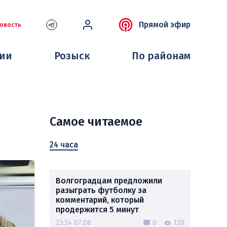
Прямой эфир
овость
ции
Розыск
По районам
Самое читаемое
24 часа
Волгоградцам предложили
разыграть футболку за
комментарий, который
продержится 5 минут
23:34 07.08
0
120