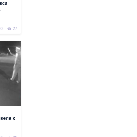
кси
м
и
0
27
вела к