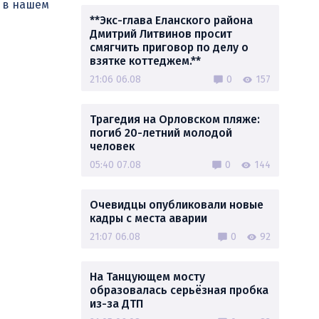
й в нашем
**Экс-глава Еланского района
Дмитрий Литвинов просит
смягчить приговор по делу о
взятке коттеджем.**
21:06 06.08
0
157
Трагедия на Орловском пляже:
погиб 20-летний молодой
человек
05:40 07.08
0
144
Очевидцы опубликовали новые
кадры с места аварии
21:07 06.08
0
92
На Танцующем мосту
образовалась серьёзная пробка
из-за ДТП