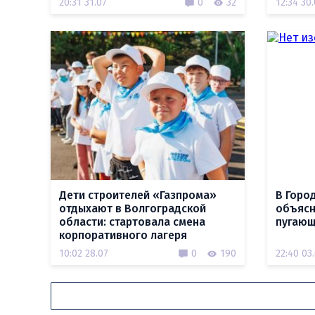
20:31 31.07
0
32
12:34 30
Дети строителей «Газпрома»
В Горо
отдыхают в Волгоградской
объясн
области: стартовала смена
пугающ
корпоративного лагеря
10:02 28.07
0
190
22:40 03