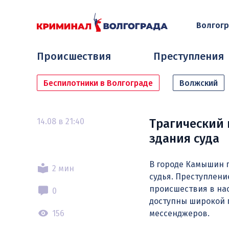
Волгог
Происшествия
Преступления
Беспилотники в Волгограде
Волжский
14.08 в 21:40
Трагический 
здания суда
В городе Камышин п
2 мин
судья. Преступлени
происшествия в нас
0
доступны широкой п
156
мессенджеров.