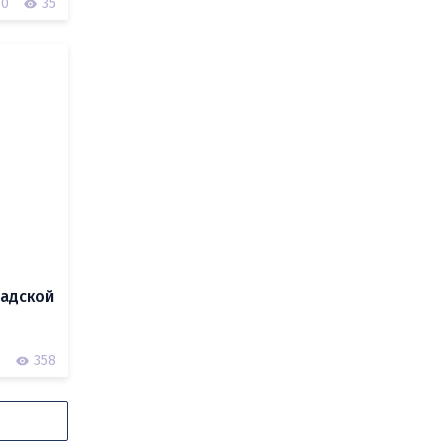
0
35
радской
0
358