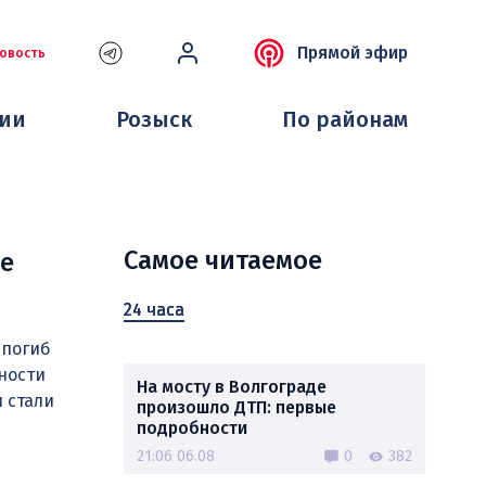
Прямой эфир
овость
ции
Розыск
По районам
Самое читаемое
ле
24 часа
 погиб
ности
На мосту в Волгограде
 стали
произошло ДТП: первые
подробности
21:06 06.08
0
382