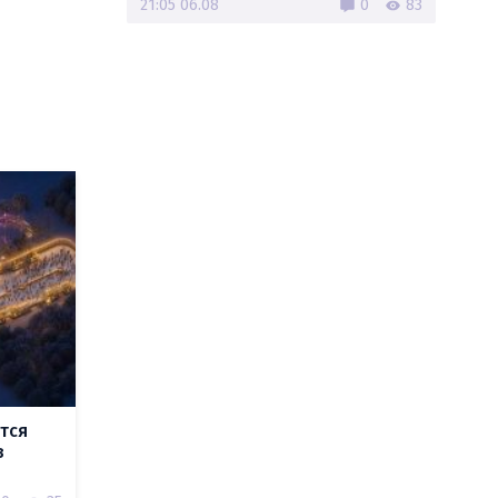
21:05 06.08
0
83
тся
в