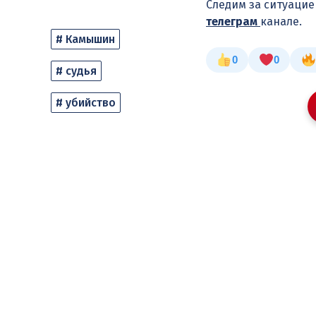
Следим за ситуаци
телеграм
канале.
# Камышин
0
0
# судья
# убийство