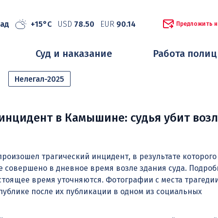
рад
+15°C
USD
78.50
EUR
90.14
Предложить н
Суд и наказание
Работа поли
Нелегал-2025
инцидент в Камышине: судья убит воз
роизошел трагический инцидент, в результате которого
е совершено в дневное время возле здания суда. Подроб
тоящее время уточняются. Фотографии с места трагедии
ублике после их публикации в одном из социальных