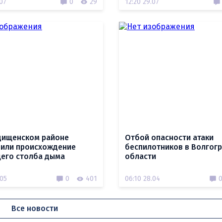
.07
0
29
12:20 29.07
дищенском районе
Отбой опасности атаки
или происхождение
беспилотников в Волгог
его столба дыма
области
.05
0
401
06:10 28.04
Все новости