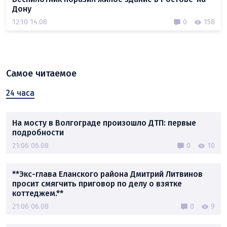
Дону
12:10 14.08
0
158
Самое читаемое
24 часа
На мосту в Волгограде произошло ДТП: первые
подробности
21:06 06.08
0
10
**Экс-глава Еланского района Дмитрий Литвинов
просит смягчить приговор по делу о взятке
коттеджем.**
21:06 06.08
0
9