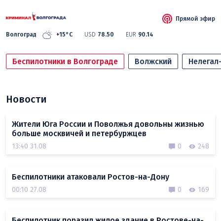
Прямой эфир
Волгоград
+15°C
USD
78.50
EUR
90.14
Беспилотники в Волгограде
Волжский
Нелегал
Новости
Жители Юга России и Поволжья довольны жизнью
больше москвичей и петербуржцев
13:40 31.08
0
248
Беспилотники атаковали Ростов-на-Дону
00:10 27.08
0
169
Беспилотник поразил жилое здание в Ростове-на-