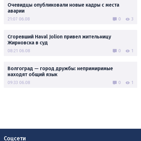
Очевидцы опубликовали новые кадры с места
аварии
21:07 06.08
0
3
Сгоревший Haval Jolion привел жительницу
Жирновска в суд
08:21 06.08
0
1
Волгоград — город дружбы: непримиримые
находят общий язык
09:33 06.08
0
1
Соцсети