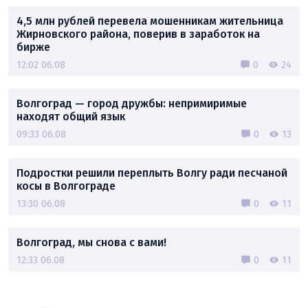
4,5 млн рублей перевела мошенникам жительница
Жирновского района, поверив в заработок на
бирже
12:02 06.08
0
24
Волгоград — город дружбы: непримиримые
находят общий язык
09:33 06.08
0
13
Подростки решили переплыть Волгу ради песчаной
косы в Волгограде
13:30 06.08
0
11
Волгоград, мы снова с вами!
12:33 06.08
0
11