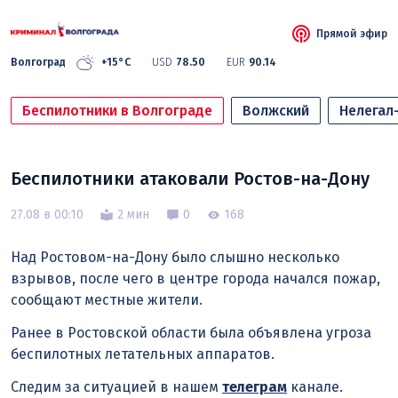
Прямой эфир
Волгоград
+15°C
USD
78.50
EUR
90.14
Беспилотники в Волгограде
Волжский
Нелегал
Беспилотники атаковали Ростов-на-Дону
27.08 в 00:10
2 мин
0
168
Над Ростовом-на-Дону было слышно несколько
взрывов, после чего в центре города начался пожар,
сообщают местные жители.
Ранее в Ростовской области была объявлена угроза
беспилотных летательных аппаратов.
Следим за ситуацией в нашем
телеграм
канале.