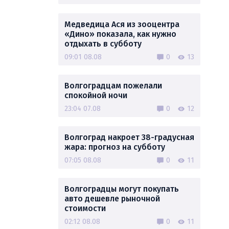
Медведица Ася из зооцентра
«Дино» показала, как нужно
отдыхать в субботу
09:01 08.08
0
13
Волгоградцам пожелали
спокойной ночи
23:04 07.08
0
12
Волгоград накроет 38-градусная
жара: прогноз на субботу
07:05 08.08
0
11
Волгоградцы могут покупать
авто дешевле рыночной
стоимости
02:12 08.08
0
11