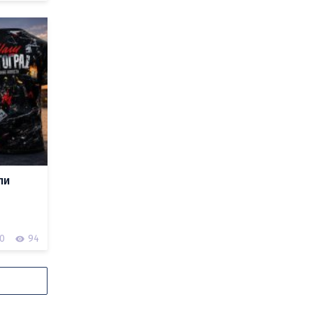
ли
0
94