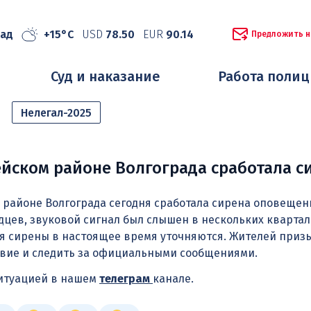
рад
+15°C
USD
78.50
EUR
90.14
Предложить н
Суд и наказание
Работа поли
Нелегал-2025
йском районе Волгограда сработала с
районе Волгограда сегодня сработала сирена оповещен
ев, звуковой сигнал был слышен в нескольких квартал
 сирены в настоящее время уточняются. Жителей приз
твие и следить за официальными сообщениями.
ситуацией в нашем
телеграм
канале.