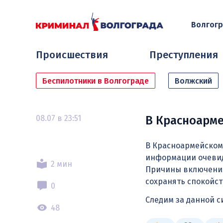
Волгог
Происшествия
Преступления
Беспилотники в Волгограде
Волжский
08.07 в 23:51
В Красноарме
В Красноармейском 
информации очевидц
2 мин
Причины включения
сохранять спокойс
0
Следим за данной 
48