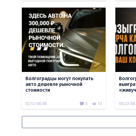
Волгоградцы могут покупать
Волгог
авто дешевле рыночной
выигра
стоимости
«живуч
02:12 08.08
0
13
00:23 08