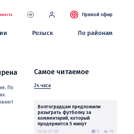
Прямой эфир
овость
ции
Розыск
По районам
Самое читаемое
ирена
24 часа
ия. По
ах.
ывают
Волгоградцам предложили
разыграть футболку за
комментарий, который
продержится 5 минут
23:34 07.08
0
70