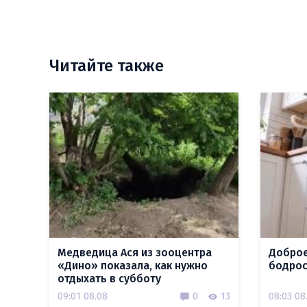
Читайте также
Медведица Ася из зооцентра
Доброе
«Дино» показала, как нужно
бодрос
отдыхать в субботу
09:01 08.08
0
13
08:03 08