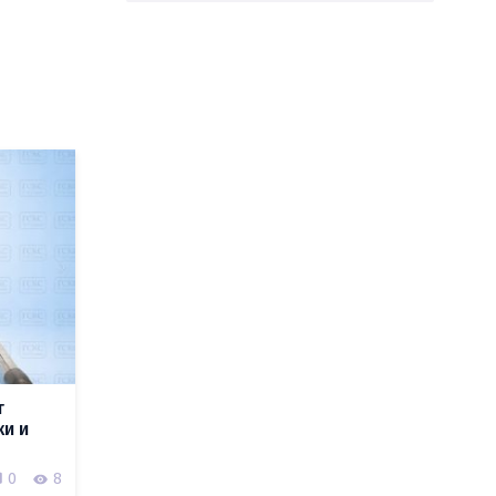
т
ки и
0
8