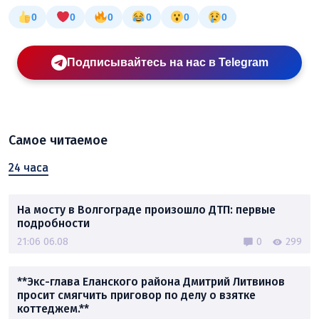
0
0
0
0
0
0
Подписывайтесь на нас в Telegram
Самое читаемое
24 часа
На мосту в Волгограде произошло ДТП: первые
подробности
21:06 06.08
0
299
**Экс-глава Еланского района Дмитрий Литвинов
просит смягчить приговор по делу о взятке
коттеджем.**