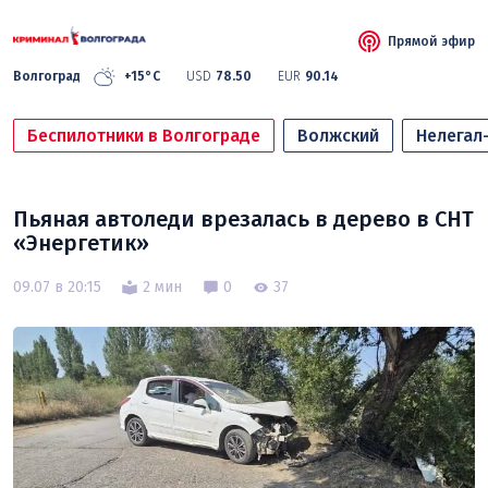
Прямой эфир
Волгоград
+15°C
USD
78.50
EUR
90.14
Беспилотники в Волгограде
Волжский
Нелегал
Пьяная автоледи врезалась в дерево в СНТ
«Энергетик»
09.07 в 20:15
2 мин
0
37