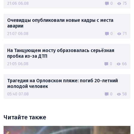
21:06 06.08
0
75
Очевидцы опубликовали новые кадры с места
аварии
21:07 06.08
0
71
На Танцующем мосту образовалась серьёзная
пробка из-за ДТП
21:05 06.08
0
66
Трагедия на Орловском пляже: погиб 20-летний
молодой человек
05:40 07.08
0
58
Читайте также