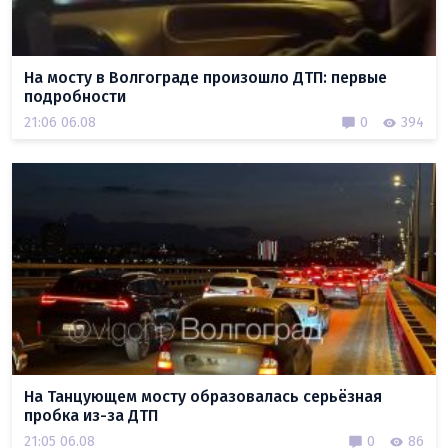
На мосту в Волгограде произошло ДТП: первые
подробности
21:06 06.08
0
394
На Танцующем мосту образовалась серьёзная
пробка из-за ДТП
21:05 06.08
0
86