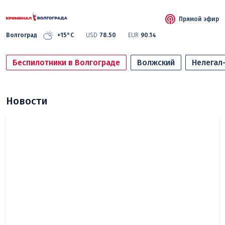
Прямой эфир
Волгоград
+15°C
USD
78.50
EUR
90.14
Беспилотники в Волгограде
Волжский
Нелегал
Новости