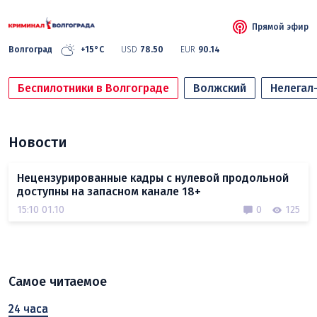
Прямой эфир
Волгоград
+15°C
USD
78.50
EUR
90.14
Беспилотники в Волгограде
Волжский
Нелегал
Новости
Нецензурированные кадры с нулевой продольной
доступны на запасном канале 18+
15:10 01.10
0
125
Самое читаемое
24 часа