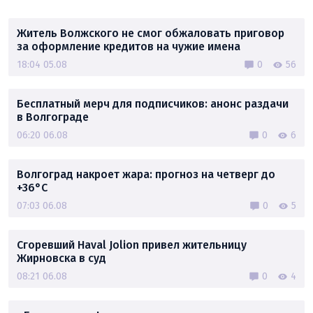
Житель Волжского не смог обжаловать приговор
за оформление кредитов на чужие имена
18:04 05.08
0
56
Бесплатный мерч для подписчиков: анонс раздачи
в Волгограде
06:20 06.08
0
6
Волгоград накроет жара: прогноз на четверг до
+36°C
07:03 06.08
0
5
Сгоревший Haval Jolion привел жительницу
Жирновска в суд
08:21 06.08
0
4