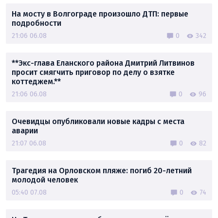
На мосту в Волгограде произошло ДТП: первые
подробности
21:06 06.08
0
342
**Экс-глава Еланского района Дмитрий Литвинов
просит смягчить приговор по делу о взятке
коттеджем.**
21:06 06.08
0
96
Очевидцы опубликовали новые кадры с места
аварии
21:07 06.08
0
82
Трагедия на Орловском пляже: погиб 20-летний
молодой человек
05:40 07.08
0
74