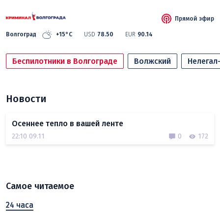
Прямой эфир
Волгоград
+15°C
USD
78.50
EUR
90.14
Беспилотники в Волгограде
Волжский
Нелегал
Новости
Осеннее тепло в вашей ленте
22:10 09.11
0
172
Самое читаемое
24 часа