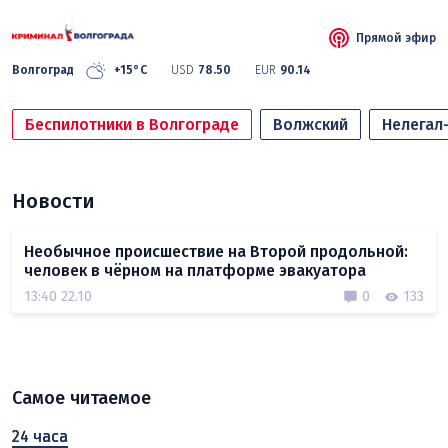
Прямой эфир
Волгоград
+15°C
USD
78.50
EUR
90.14
Беспилотники в Волгограде
Волжский
Нелегал
Новости
Необычное происшествие на Второй продольной:
человек в чёрном на платформе эвакуатора
13:40 22.10
0
133
Самое читаемое
24 часа