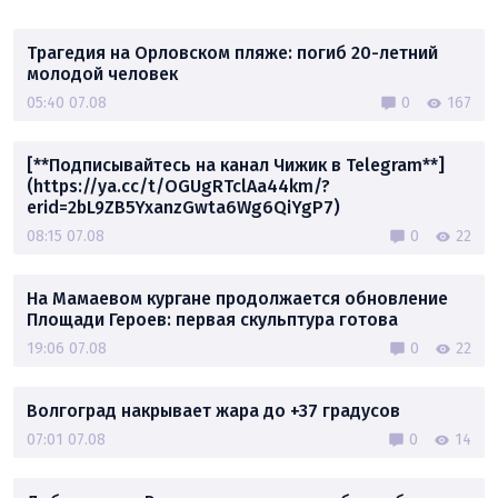
Трагедия на Орловском пляже: погиб 20-летний
молодой человек
05:40 07.08
0
167
[**Подписывайтесь на канал Чижик в Telegram**]
(https://ya.cc/t/OGUgRTclAa44km/?
erid=2bL9ZB5YxanzGwta6Wg6QiYgP7)
08:15 07.08
0
22
На Мамаевом кургане продолжается обновление
Площади Героев: первая скульптура готова
19:06 07.08
0
22
Волгоград накрывает жара до +37 градусов
07:01 07.08
0
14