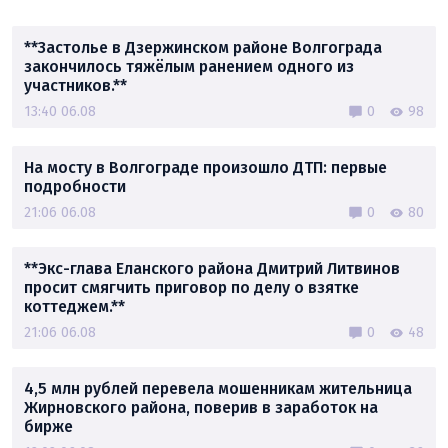
**Застолье в Дзержинском районе Волгограда
закончилось тяжёлым ранением одного из
участников.**
13:40 06.08
0
98
На мосту в Волгограде произошло ДТП: первые
подробности
21:06 06.08
0
80
**Экс-глава Еланского района Дмитрий Литвинов
просит смягчить приговор по делу о взятке
коттеджем.**
21:06 06.08
0
48
4,5 млн рублей перевела мошенникам жительница
Жирновского района, поверив в заработок на
бирже