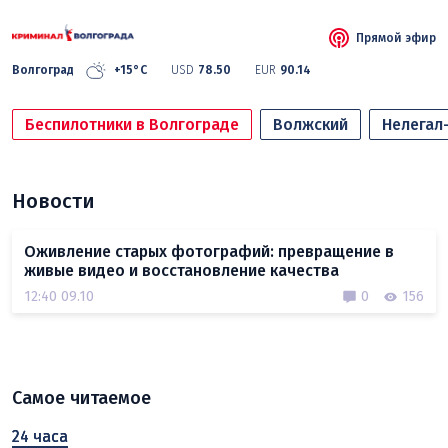
Прямой эфир
Волгоград
+15°C
USD
78.50
EUR
90.14
Беспилотники в Волгограде
Волжский
Нелегал
Новости
Оживление старых фотографий: превращение в
живые видео и восстановление качества
12:40 09.10
0
156
Самое читаемое
24 часа