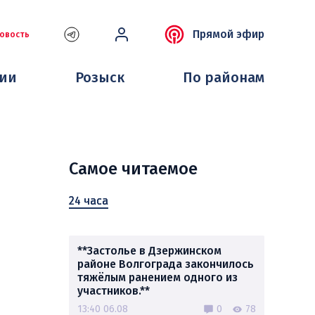
Прямой эфир
овость
ции
Розыск
По районам
Самое читаемое
24 часа
**Застолье в Дзержинском
районе Волгограда закончилось
тяжёлым ранением одного из
участников.**
13:40 06.08
0
78