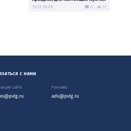
10:22 06.08
0
12
язаться с нами
акция сайта
Реклама
ws@pvlg.ru
ads@pvlg.ru