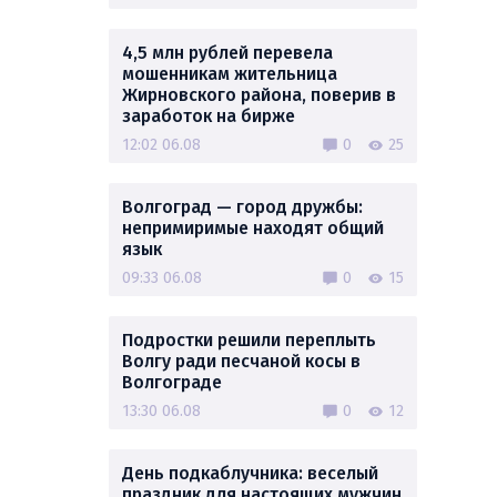
4,5 млн рублей перевела
мошенникам жительница
Жирновского района, поверив в
заработок на бирже
12:02 06.08
0
25
Волгоград — город дружбы:
непримиримые находят общий
язык
09:33 06.08
0
15
Подростки решили переплыть
Волгу ради песчаной косы в
Волгограде
13:30 06.08
0
12
День подкаблучника: веселый
праздник для настоящих мужчин