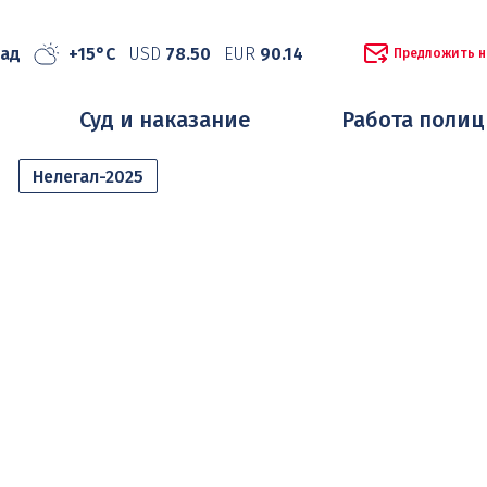
рад
+15°C
USD
78.50
EUR
90.14
Предложить н
Суд и наказание
Работа поли
Нелегал-2025