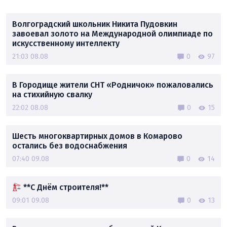
Волгоградский школьник Никита Пудовкин
завоевал золото на Международной олимпиаде по
искусственному интеллекту
21:03 08.08
0
97
В Городище жители СНТ «Родничок» пожаловались
на стихийную свалку
22:02 08.08
0
15
Шесть многоквартирных домов в Комарово
остались без водоснабжения
07:40 09.08
0
14
**С Днём строителя!**
09:01 09.08
0
13