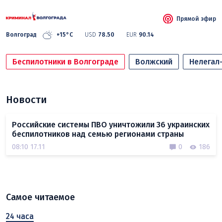
Прямой эфир
Волгоград
+15°C
USD
78.50
EUR
90.14
Беспилотники в Волгограде
Волжский
Нелегал
Новости
Российские системы ПВО уничтожили 36 украинских
беспилотников над семью регионами страны
08:10 17.11
0
186
Самое читаемое
24 часа