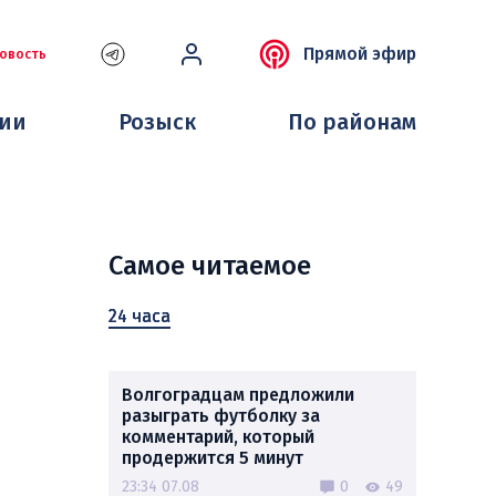
Прямой эфир
овость
ции
Розыск
По районам
Самое читаемое
24 часа
Волгоградцам предложили
разыграть футболку за
комментарий, который
продержится 5 минут
23:34 07.08
0
49