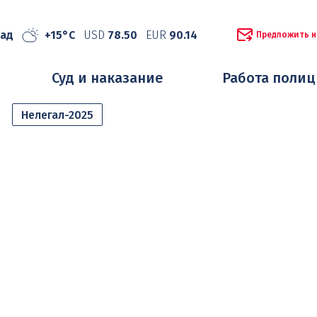
рад
+15°C
USD
78.50
EUR
90.14
Предложить н
Суд и наказание
Работа поли
Нелегал-2025