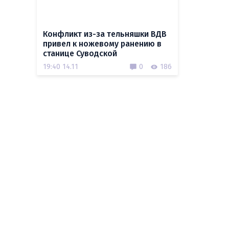
Конфликт из-за тельняшки ВДВ
привел к ножевому ранению в
станице Суводской
19:40 14.11
0
186