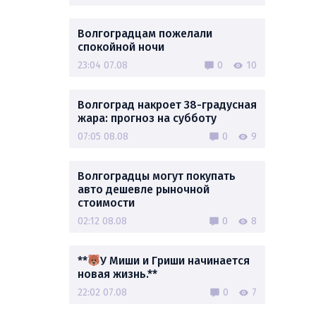
Волгоградцам пожелали
спокойной ночи
23:04 07.08
0
10
Волгоград накроет 38-градусная
жара: прогноз на субботу
07:05 08.08
0
9
Волгоградцы могут покупать
авто дешевле рыночной
стоимости
02:12 08.08
0
8
**
У Миши и Гриши начинается
новая жизнь.**
22:02 07.08
0
7