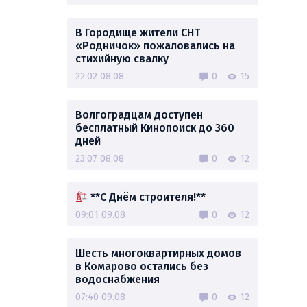
В Городище жители СНТ
«Родничок» пожаловались на
стихийную свалку
22:02 08.08
0
15
Волгоградцам доступен
бесплатный Кинопоиск до 360
дней
23:07 08.08
0
12
**С Днём строителя!**
09:01 09.08
0
12
Шесть многоквартирных домов
в Комарово остались без
водоснабжения
07:40 09.08
0
12