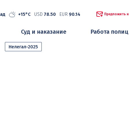
рад
+15°C
USD
78.50
EUR
90.14
Предложить н
Суд и наказание
Работа поли
Нелегал-2025