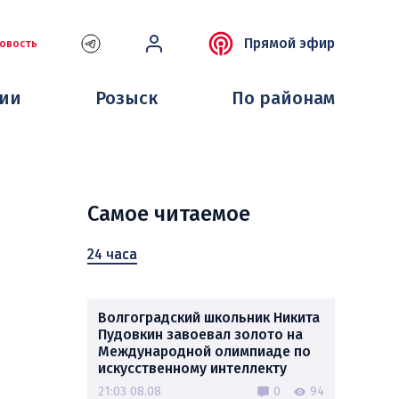
Прямой эфир
овость
ции
Розыск
По районам
Самое читаемое
24 часа
Волгоградский школьник Никита
Пудовкин завоевал золото на
Международной олимпиаде по
искусственному интеллекту
21:03 08.08
0
94