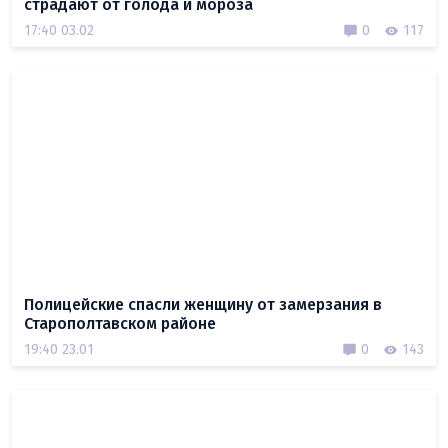
страдают от голода и мороза
17:40 03.02
0
117
Полицейские спасли женщину от замерзания в
Старополтавском районе
19:40 23.01
0
143