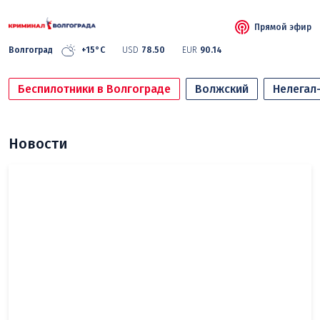
Прямой эфир
Волгоград
+15°C
USD
78.50
EUR
90.14
Беспилотники в Волгограде
Волжский
Нелегал
Новости