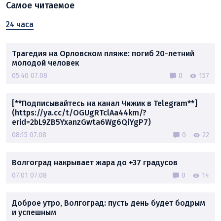
Самое читаемое
24 часа
Трагедия на Орловском пляже: погиб 20-летний
молодой человек
05:40 07.08
0
157
[**Подписывайтесь на канал Чижик в Telegram**]
(https://ya.cc/t/OGUgRTclAa44km/?
erid=2bL9ZB5YxanzGwta6Wg6QiYgP7)
08:15 07.08
0
22
Волгоград накрывает жара до +37 градусов
07:01 07.08
0
14
Доброе утро, Волгоград: пусть день будет бодрым
и успешным