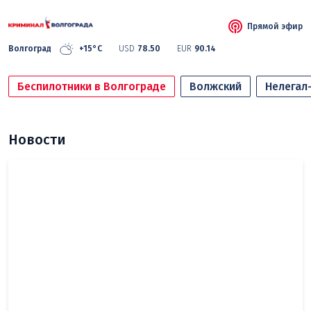
Прямой эфир
Волгоград
+15°C
USD
78.50
EUR
90.14
Беспилотники в Волгограде
Волжский
Нелегал
Новости