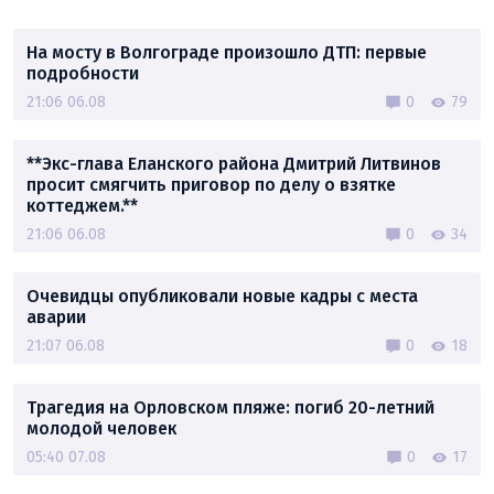
На мосту в Волгограде произошло ДТП: первые
подробности
21:06 06.08
0
79
**Экс-глава Еланского района Дмитрий Литвинов
просит смягчить приговор по делу о взятке
коттеджем.**
21:06 06.08
0
34
Очевидцы опубликовали новые кадры с места
аварии
21:07 06.08
0
18
Трагедия на Орловском пляже: погиб 20-летний
молодой человек
05:40 07.08
0
17