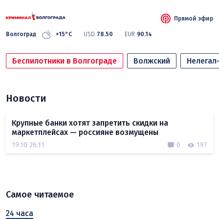
Прямой эфир
Волгоград
+15°C
USD
78.50
EUR
90.14
Беспилотники в Волгограде
Волжский
Нелегал
Новости
Крупные банки хотят запретить скидки на
маркетплейсах — россияне возмущены
19:10 26.11
0
197
Самое читаемое
24 часа