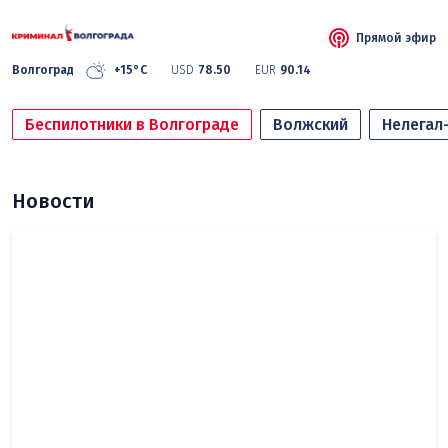
Прямой эфир
Волгоград
+15°C
USD
78.50
EUR
90.14
Беспилотники в Волгограде
Волжский
Нелегал
Новости