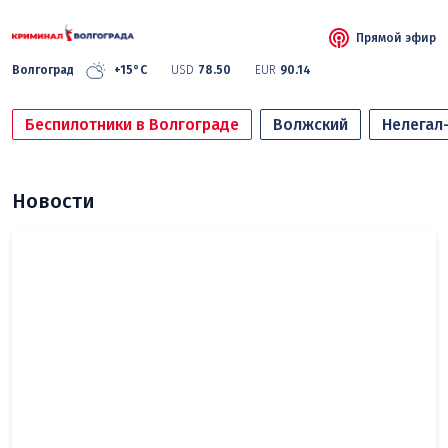
Прямой эфир
Волгоград
+15°C
USD
78.50
EUR
90.14
Беспилотники в Волгограде
Волжский
Нелегал
Новости