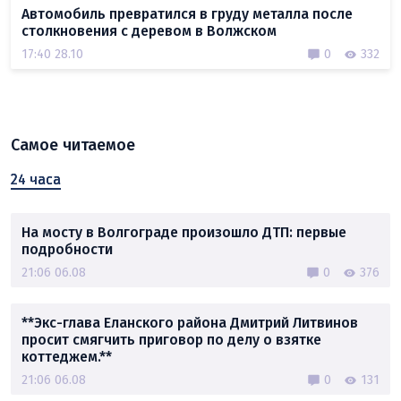
Автомобиль превратился в груду металла после
столкновения с деревом в Волжском
17:40 28.10
0
332
Самое читаемое
24 часа
На мосту в Волгограде произошло ДТП: первые
подробности
21:06 06.08
0
376
**Экс-глава Еланского района Дмитрий Литвинов
просит смягчить приговор по делу о взятке
коттеджем.**
21:06 06.08
0
131