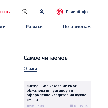
Прямой эфир
овость
ции
Розыск
По районам
Самое читаемое
24 часа
Житель Волжского не смог
обжаловать приговор за
оформление кредитов на чужие
имена
18:04 05.08
0
14