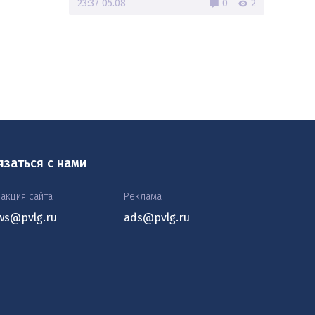
23:37 05.08
0
2
язаться с нами
акция сайта
Реклама
ws@pvlg.ru
ads@pvlg.ru