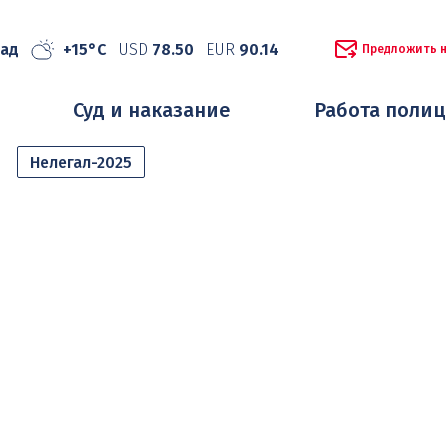
рад
+15°C
USD
78.50
EUR
90.14
Предложить н
Суд и наказание
Работа поли
Нелегал-2025