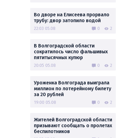
Во дворе на Елисеева прорвало
трубу: двор затопило водой
22:03 05.08
0
2
В Волгоградской области
сократилось число фальшивых
пятитысячных купюр
20:05 05.08
0
2
Уроженка Волгограда выиграла
миллион по лотерейному билету
за 20 рублей
19:00 05.08
0
2
Жителей Волгоградской области
призывают сообщать о пролетах
беспилотников