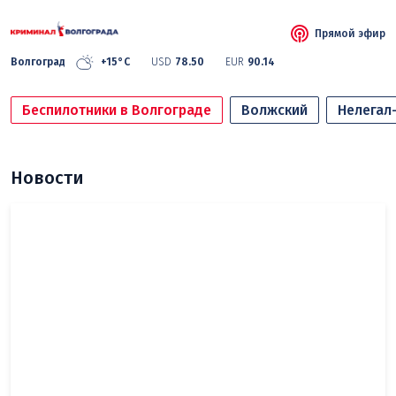
Прямой эфир
Волгоград
+15°C
USD
78.50
EUR
90.14
Беспилотники в Волгограде
Волжский
Нелегал
Новости