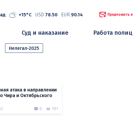
рад
+15°C
USD
78.50
EUR
90.14
Предложить н
Суд и наказание
Работа поли
Нелегал-2025
ная атака в направлении
о Чира и Октябрьского
12
0
191