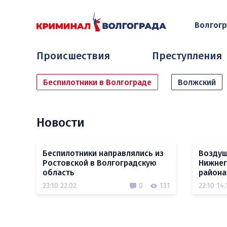
Волгог
Происшествия
Преступления
Беспилотники в Волгограде
Волжский
Новости
Беспилотники направлялись из
Воздуш
Ростовской в Волгоградскую
Нижнег
область
района
23:10 22.02
0
131
22:10 14.