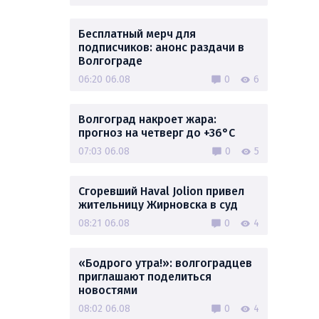
Бесплатный мерч для
подписчиков: анонс раздачи в
Волгограде
06:20 06.08
0
6
Волгоград накроет жара:
прогноз на четверг до +36°C
07:03 06.08
0
5
Сгоревший Haval Jolion привел
жительницу Жирновска в суд
08:21 06.08
0
4
«Бодрого утра!»: волгоградцев
приглашают поделиться
новостями
08:02 06.08
0
4