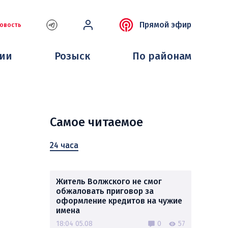
Прямой эфир
овость
ции
Розыск
По районам
Самое читаемое
24 часа
Житель Волжского не смог
обжаловать приговор за
оформление кредитов на чужие
имена
18:04 05.08
0
57