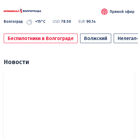
Прямой эфир
Волгоград
+15°C
USD
78.50
EUR
90.14
Беспилотники в Волгограде
Волжский
Нелегал
Новости