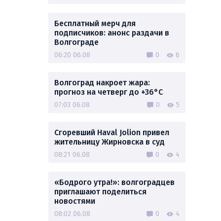
Бесплатный мерч для
подписчиков: анонс раздачи в
Волгограде
06:20 06.08
0
6
Волгоград накроет жара:
прогноз на четверг до +36°C
07:03 06.08
0
5
Сгоревший Haval Jolion привел
жительницу Жирновска в суд
08:21 06.08
0
4
«Бодрого утра!»: волгоградцев
приглашают поделиться
новостями
08:02 06.08
0
4