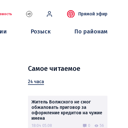
Прямой эфир
овость
ции
Розыск
По районам
Самое читаемое
24 часа
Житель Волжского не смог
обжаловать приговор за
оформление кредитов на чужие
имена
18:04 05.08
0
56