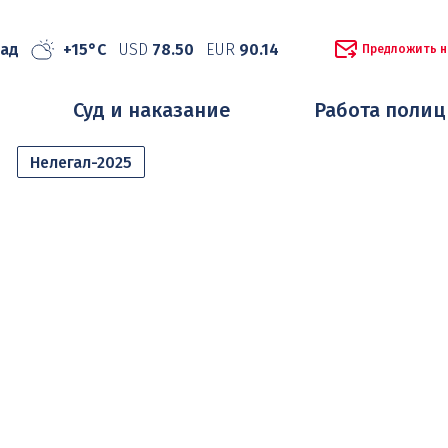
рад
+15°C
USD
78.50
EUR
90.14
Предложить н
Суд и наказание
Работа поли
Нелегал-2025