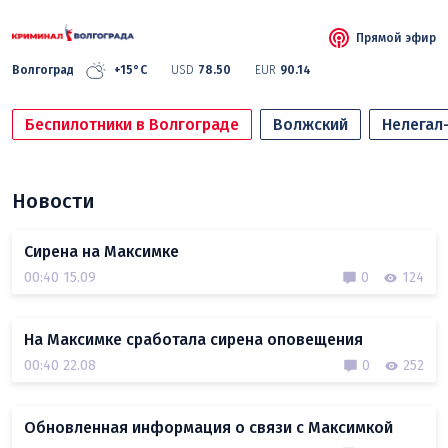
Прямой эфир
Волгоград
+15°C
USD
78.50
EUR
90.14
Беспилотники в Волгограде
Волжский
Нелегал
Новости
Сирена на Максимке
00:40 15.09
0
124
На Максимке сработала сирена оповещения
00:40 22.08
0
252
Обновленная информация о связи с Максимкой