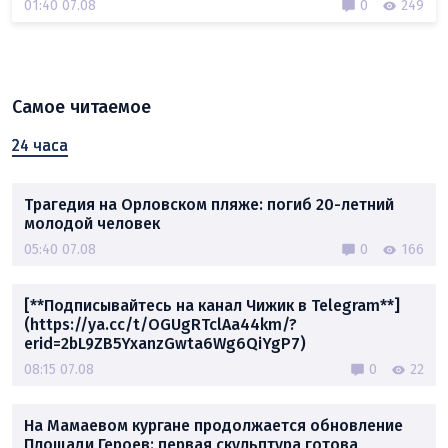
01:40 07.08
0
249
Самое читаемое
24 часа
Трагедия на Орловском пляже: погиб 20-летний
молодой человек
05:40 07.08
0
166
[**Подписывайтесь на канал Чижик в Telegram**]
(https://ya.cc/t/OGUgRTclAa44km/?
erid=2bL9ZB5YxanzGwta6Wg6QiYgP7)
08:15 07.08
0
22
На Мамаевом кургане продолжается обновление
Площади Героев: первая скульптура готова