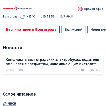
Прямой эфир
Волгоград
+15°C
USD
78.50
EUR
90.14
Беспилотники в Волгограде
Волжский
Нелегал
Новости
Конфликт в волгоградских электробусах: водитель
вмешался с предметом, напоминающим пистолет
20:40 08.08
0
324
Самое читаемое
24 часа