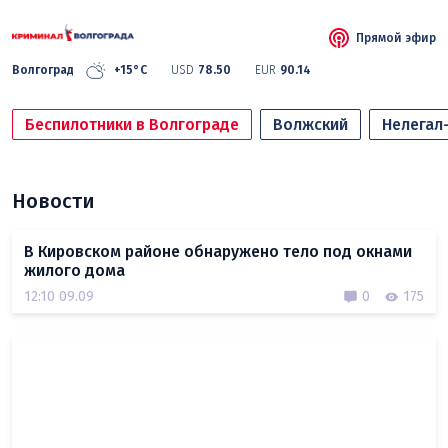
Прямой эфир
Волгоград
+15°C
USD
78.50
EUR
90.14
Беспилотники в Волгограде
Волжский
Нелегал
Новости
В Кировском районе обнаружено тело под окнами
жилого дома
12:10 09.09
0
175