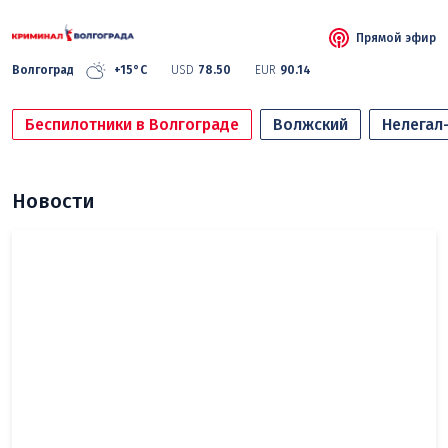
Прямой эфир
Волгоград
+15°C
USD
78.50
EUR
90.14
Беспилотники в Волгограде
Волжский
Нелегал
Новости