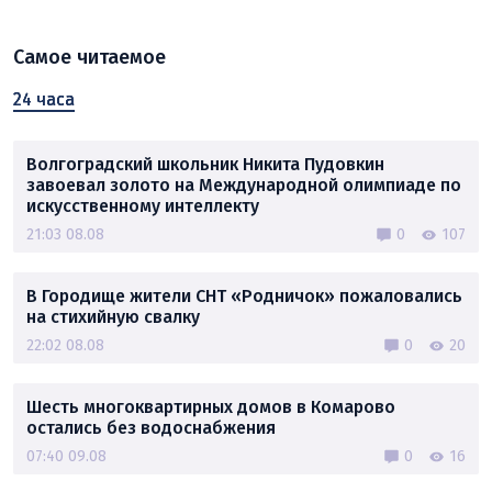
Самое читаемое
24 часа
Волгоградский школьник Никита Пудовкин
завоевал золото на Международной олимпиаде по
искусственному интеллекту
21:03 08.08
0
107
В Городище жители СНТ «Родничок» пожаловались
на стихийную свалку
22:02 08.08
0
20
Шесть многоквартирных домов в Комарово
остались без водоснабжения
07:40 09.08
0
16