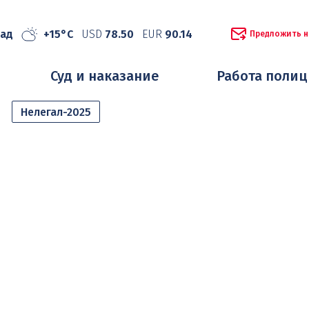
рад
+15°C
USD
78.50
EUR
90.14
Предложить н
Суд и наказание
Работа поли
Нелегал-2025