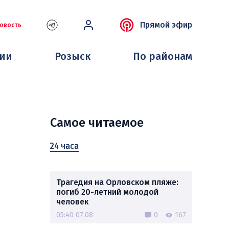
Прямой эфир
овость
ции
Розыск
По районам
Самое читаемое
24 часа
Трагедия на Орловском пляже:
погиб 20-летний молодой
человек
05:40 07.08
0
167