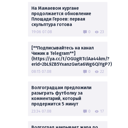
На Мамаевом кургане
продолжается обновление
Площади Героев: первая
скульптура готова
19:06 07.08
0
23
[**Подписывайтесь на канал
Чижик в Telegram**]
(https://ya.cc/t/OGUgRTclAa44km/?
erid=2bL9ZB5YxanzGwta6Wg6QiYgP7)
08:15 07.08
0
22
Волгоградцам предложили
разыграть футболку за
комментарий, который
продержится 5 минут
23:34 07.08
0
17
Волгоград накрывает жара до