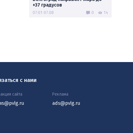
+37 градусов
07:01 07.08
0
14
язаться с нами
акция сайта
Реклама
ws@pvlg.ru
ads@pvlg.ru