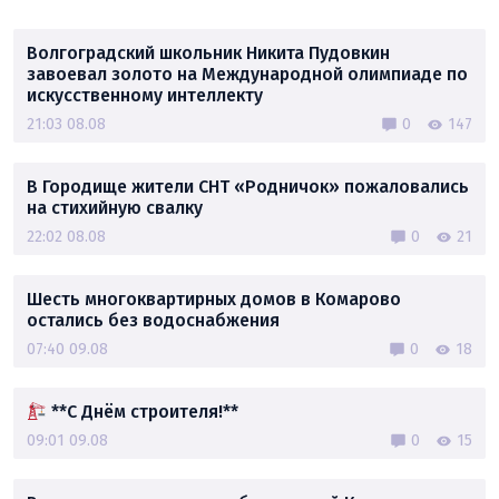
Волгоградский школьник Никита Пудовкин
завоевал золото на Международной олимпиаде по
искусственному интеллекту
21:03 08.08
0
147
В Городище жители СНТ «Родничок» пожаловались
на стихийную свалку
22:02 08.08
0
21
Шесть многоквартирных домов в Комарово
остались без водоснабжения
07:40 09.08
0
18
**С Днём строителя!**
09:01 09.08
0
15