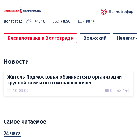
Прямой эфир
Волгоград
+15°C
USD
78.50
EUR
90.14
Беспилотники в Волгограде
Волжский
Нелегал
Новости
Житель Подмосковья обвиняется в организации
крупной схемы по отмыванию денег
22:40 03.02
0
140
Самое читаемое
24 часа