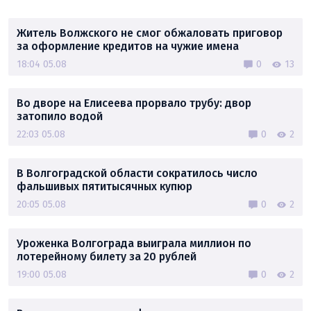
Житель Волжского не смог обжаловать приговор
за оформление кредитов на чужие имена
18:04 05.08
0
13
Во дворе на Елисеева прорвало трубу: двор
затопило водой
22:03 05.08
0
2
В Волгоградской области сократилось число
фальшивых пятитысячных купюр
20:05 05.08
0
2
Уроженка Волгограда выиграла миллион по
лотерейному билету за 20 рублей
19:00 05.08
0
2