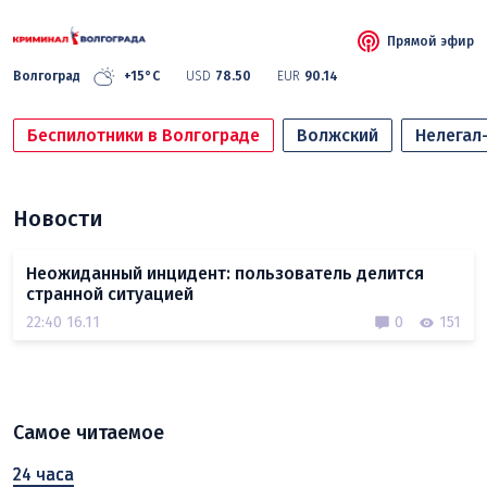
Прямой эфир
Волгоград
+15°C
USD
78.50
EUR
90.14
Беспилотники в Волгограде
Волжский
Нелегал
Новости
Неожиданный инцидент: пользователь делится
странной ситуацией
22:40 16.11
0
151
Самое читаемое
24 часа