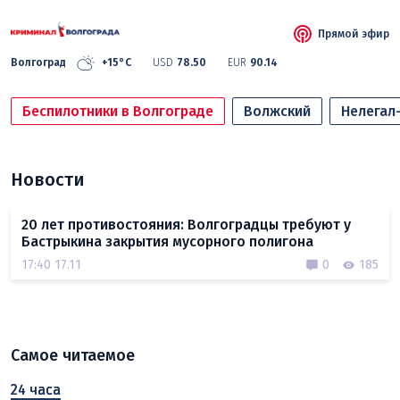
Прямой эфир
Волгоград
+15°C
USD
78.50
EUR
90.14
Беспилотники в Волгограде
Волжский
Нелегал
Новости
20 лет противостояния: Волгоградцы требуют у
Бастрыкина закрытия мусорного полигона
17:40 17.11
0
185
Самое читаемое
24 часа