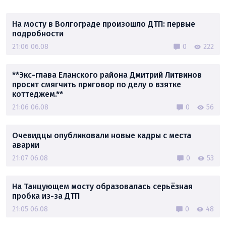
На мосту в Волгограде произошло ДТП: первые
подробности
21:06 06.08
0
222
**Экс-глава Еланского района Дмитрий Литвинов
просит смягчить приговор по делу о взятке
коттеджем.**
21:06 06.08
0
56
Очевидцы опубликовали новые кадры с места
аварии
21:07 06.08
0
53
На Танцующем мосту образовалась серьёзная
пробка из-за ДТП
21:05 06.08
0
48