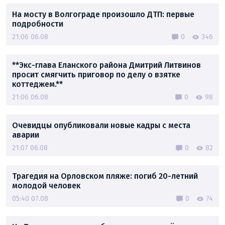
На мосту в Волгограде произошло ДТП: первые
подробности
21:06 06.08
0
346
**Экс-глава Еланского района Дмитрий Литвинов
просит смягчить приговор по делу о взятке
коттеджем.**
21:06 06.08
0
98
Очевидцы опубликовали новые кадры с места
аварии
21:07 06.08
0
82
Трагедия на Орловском пляже: погиб 20-летний
молодой человек
05:40 07.08
0
74