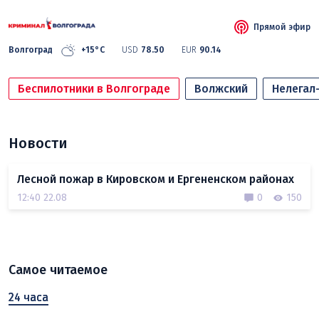
Прямой эфир
Волгоград
+15°C
USD
78.50
EUR
90.14
Беспилотники в Волгограде
Волжский
Нелегал
Новости
Лесной пожар в Кировском и Ергененском районах
12:40 22.08
0
150
Самое читаемое
24 часа