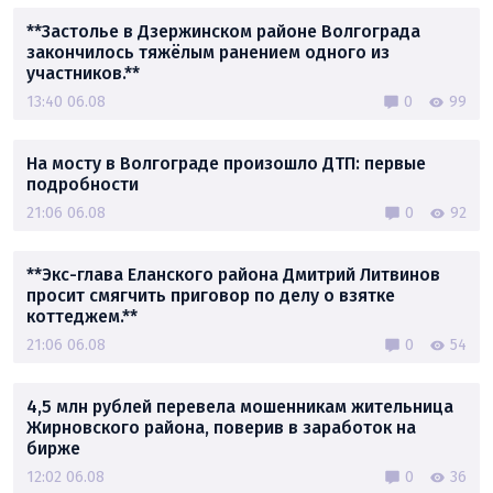
**Застолье в Дзержинском районе Волгограда
закончилось тяжёлым ранением одного из
участников.**
13:40 06.08
0
99
На мосту в Волгограде произошло ДТП: первые
подробности
21:06 06.08
0
92
**Экс-глава Еланского района Дмитрий Литвинов
просит смягчить приговор по делу о взятке
коттеджем.**
21:06 06.08
0
54
4,5 млн рублей перевела мошенникам жительница
Жирновского района, поверив в заработок на
бирже
12:02 06.08
0
36