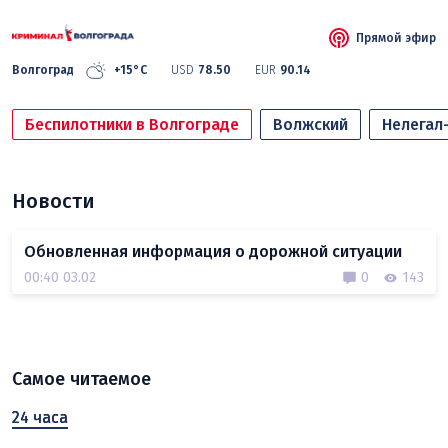
Прямой эфир
Волгоград
+15°C
USD
78.50
EUR
90.14
Беспилотники в Волгограде
Волжский
Нелегал
Новости
Обновленная информация о дорожной ситуации
00:40 03.02
0
143
Самое читаемое
24 часа