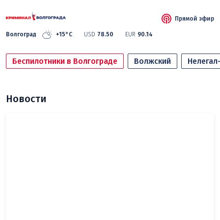
Прямой эфир
Волгоград
+15°C
USD
78.50
EUR
90.14
Беспилотники в Волгограде
Волжский
Нелегал
Новости