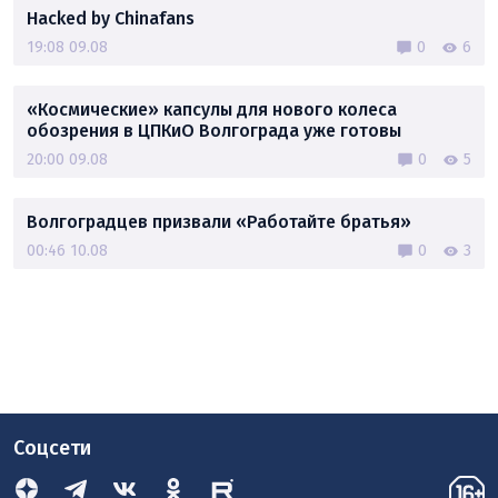
Hacked by Chinafans
19:08 09.08
0
6
«Космические» капсулы для нового колеса
обозрения в ЦПКиО Волгограда уже готовы
20:00 09.08
0
5
Волгоградцев призвали «Работайте братья»
00:46 10.08
0
3
Соцсети