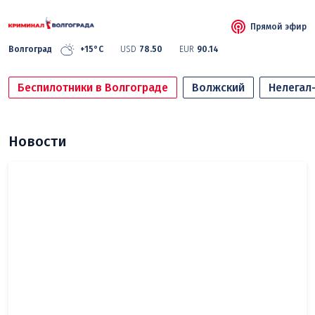
Прямой эфир
Волгоград
+15°C
USD
78.50
EUR
90.14
Беспилотники в Волгограде
Волжский
Нелегал
Новости