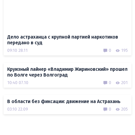
Дело астраханца с крупной партией наркотиков
передано в суд
09:10 28.11
0
195
Круизный лайнер «Владимир Жириновский» прошел
по Волге через Волгоград
10:40 07.10
0
201
В области без фиксации: движение на Астрахань
03:10 22.09
0
205