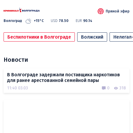
Прямой эфир
Волгоград
+15°C
USD
78.50
EUR
90.14
Беспилотники в Волгограде
Волжский
Нелегал
Новости
В Волгограде задержали поставщика наркотиков
для ранее арестованной семейной пары
11:40 03.03
0
318