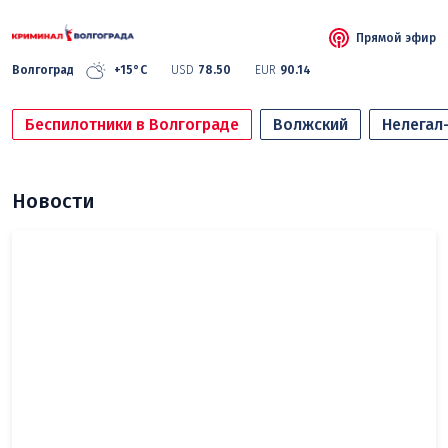
Прямой эфир
Волгоград
+15°C
USD
78.50
EUR
90.14
Беспилотники в Волгограде
Волжский
Нелегал
Новости