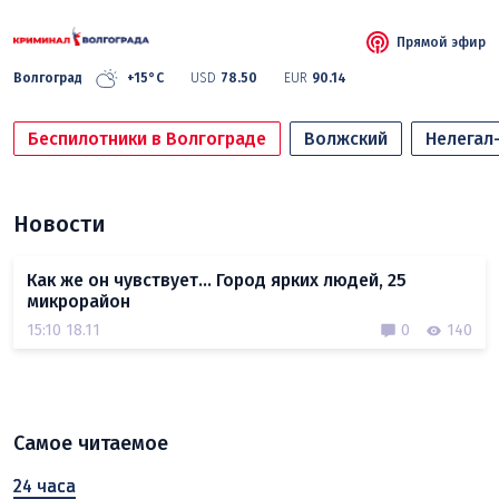
Прямой эфир
Волгоград
+15°C
USD
78.50
EUR
90.14
Беспилотники в Волгограде
Волжский
Нелегал
Новости
Как же он чувствует… Город ярких людей, 25
микрорайон
15:10 18.11
0
140
Самое читаемое
24 часа