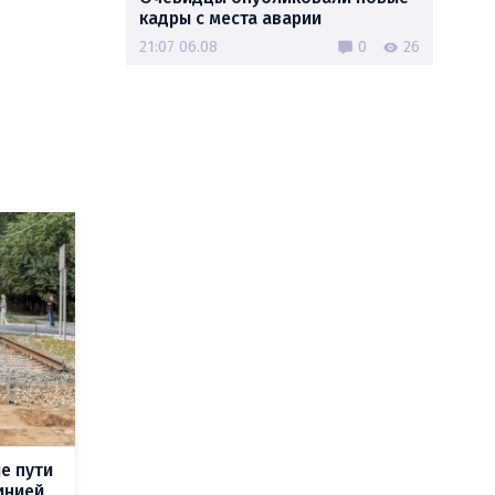
кадры с места аварии
21:07 06.08
0
26
е пути
инией,