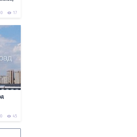
0
17
ад
0
45