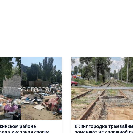
жинском районе
В Жилгородке трамвайны
рада мусорная свалка
заменяют не сплошной л