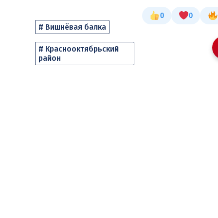
0
0
# Вишнёвая балка
# Краснооктябрьский
район