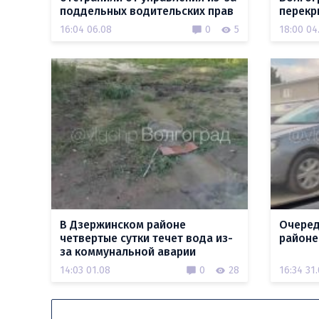
поддельных водительских прав
перекр
16:04 06.08
0
5
18:00 04
В Дзержинском районе
Очеред
четвертые сутки течет вода из-
районе
за коммунальной аварии
14:03 01.08
0
28
16:34 31