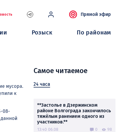
Прямой эфир
овость
ции
Розыск
По районам
Самое читаемое
24 часа
ие мусора.
упили к
**Застолье в Дзержинском
районе Волгограда закончилось
5-08-
тяжёлым ранением одного из
 данной
участников.**
13:40 06.08
0
98