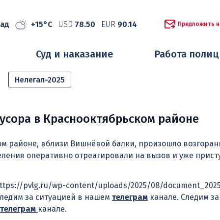
рад
+15°C
USD
78.50
EUR
90.14
Предложить н
Суд и наказание
Работа поли
Нелегал-2025
усора в Краснооктябрьском районе
м районе, вблизи Вишнёвой балки, произошло возгоран
ления оперативно отреагировали на вызов и уже прист
»https://pvlg.ru/wp-content/uploads/2025/08/document_202
Следим за ситуацией в нашем
телеграм
канале. Следим за
телеграм
канале.