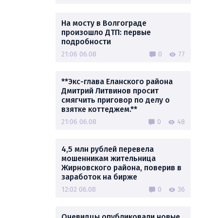
На мосту в Волгограде
произошло ДТП: первые
подробности
21:06 06.08
0
77
**Экс-глава Еланского района
Дмитрий Литвинов просит
смягчить приговор по делу о
взятке коттеджем.**
21:06 06.08
0
48
4,5 млн рублей перевела
мошенникам жительница
Жирновского района, поверив в
заработок на бирже
12:02 06.08
0
36
Очевидцы опубликовали новые