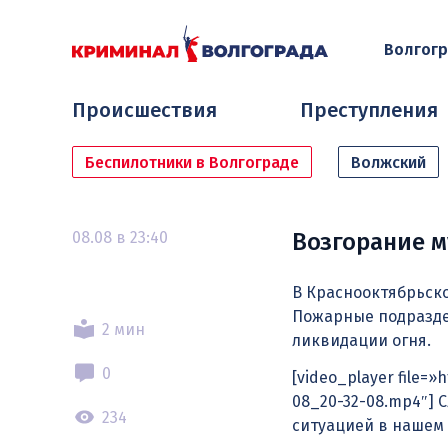
Волгог
Происшествия
Преступления
Беспилотники в Волгограде
Волжский
08.08 в 23:40
Возгорание м
В Краснооктябрьско
Пожарные подразде
2 мин
ликвидации огня.
0
[video_player file=
08_20-32-08.mp4″] 
234
ситуацией в нашем