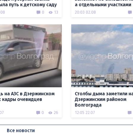
ыла путь к детскому саду
а отдельными участками
.08
0
13
20:03 02.08
ь на АЗС в Дзержинском
Столбы дыма заметили н
: кадры очевидцев
Дзержинским районом
Волгограда
.07
0
26
12:05 22.07
Все новости