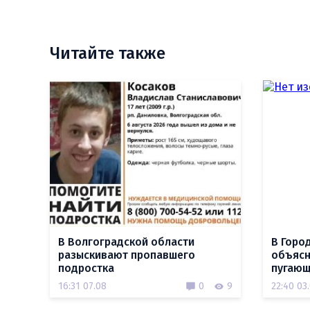
Читайте также
В Волгоградской области
В Горо
разыскивают пропавшего
объясн
подростка
пугающ
16:31 07.08
0
9
22:40 03