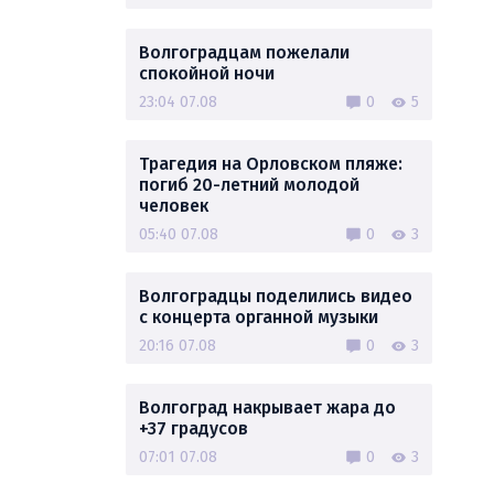
Волгоградцам пожелали
спокойной ночи
23:04 07.08
0
5
Трагедия на Орловском пляже:
погиб 20-летний молодой
человек
05:40 07.08
0
3
Волгоградцы поделились видео
с концерта органной музыки
20:16 07.08
0
3
Волгоград накрывает жара до
+37 градусов
07:01 07.08
0
3