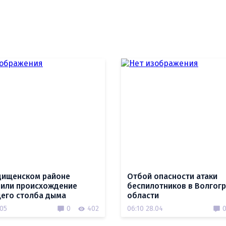
дищенском районе
Отбой опасности атаки
или происхождение
беспилотников в Волгог
его столба дыма
области
.05
0
402
06:10 28.04