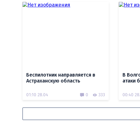
Беспилотник направляется в
В Волг
Астраханскую область
атаки 
01:10 28.04
0
333
00:40 28