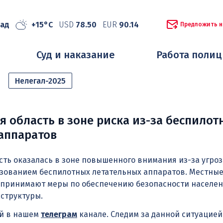
рад
+15°C
USD
78.50
EUR
90.14
Предложить н
Суд и наказание
Работа поли
Нелегал-2025
я область в зоне риска из-за беспилот
аппаратов
сть оказалась в зоне повышенного внимания из-за угроз
ьзованием беспилотных летательных аппаратов. Местные
 принимают меры по обеспечению безопасности населен
структуры.
ей в нашем
телеграм
канале. Следим за данной ситуацие