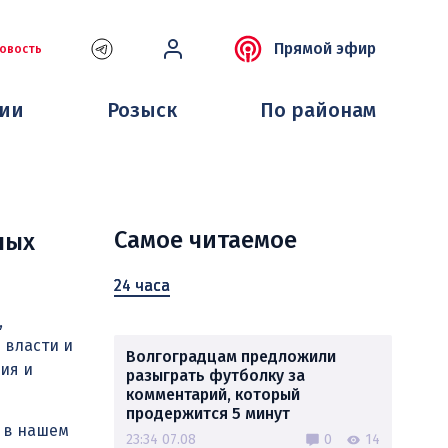
Прямой эфир
овость
ции
Розыск
По районам
Самое читаемое
ных
24 часа
,
 власти и
Волгоградцам предложили
ия и
разыграть футболку за
комментарий, который
продержится 5 минут
й в нашем
23:34 07.08
0
14