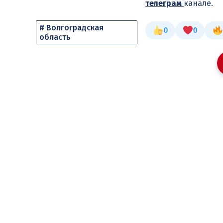
телеграм
канале.
# Волгоградская
0
0
область