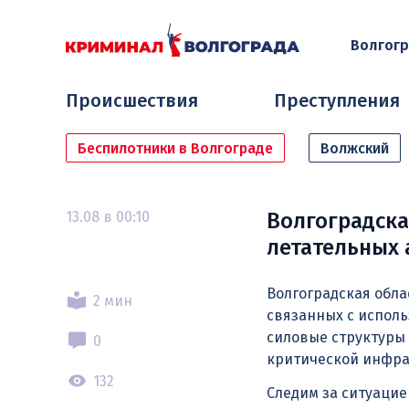
Волгог
Происшествия
Преступления
Беспилотники в Волгограде
Волжский
13.08 в 00:10
Волгоградска
летательных 
Волгоградская обла
2 мин
связанных с испол
силовые структуры
0
критической инфра
132
Следим за ситуаци