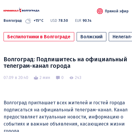
Прямой эфир
Волгоград
+15°C
USD
78.50
EUR
90.14
Беспилотники в Волгограде
Волжский
Нелегал
Волгоград: Подпишитесь на официальный
телеграм-канал города
07.09 в 20:40
2 мин
0
243
Волгоград приглашает всех жителей и гостей города
подписаться на официальный телеграм-канал. Канал
предоставляет актуальные новости, информацию о
событиях и важные объявления, касающиеся жизни
города.