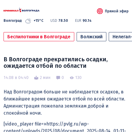
Прямой эфир
Волгоград
+15°C
USD
78.50
EUR
90.14
Беспилотники в Волгограде
Волжский
Нелегал
В Волгограде прекратились осадки,
ожидается отбой по области
14.08 в 04:40
2 мин
0
130
Над Волгоградом больше не наблюдается осадков, в
ближайшее время ожидается отбой по всей области.
Администрация пожелала землякам доброй и
спокойной ночи.
[video_player file=»https://pvlg.ru/wp-
content/uploads/2025/08/document_2025-08-14_01-11-