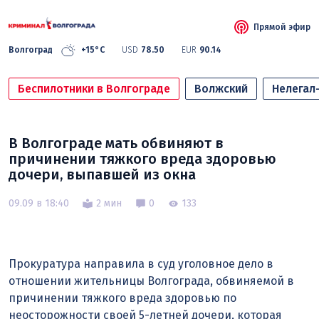
Прямой эфир
Волгоград
+15°C
USD
78.50
EUR
90.14
Беспилотники в Волгограде
Волжский
Нелегал
В Волгограде мать обвиняют в
причинении тяжкого вреда здоровью
дочери, выпавшей из окна
09.09 в 18:40
2 мин
0
133
Прокуратура направила в суд уголовное дело в
отношении жительницы Волгограда, обвиняемой в
причинении тяжкого вреда здоровью по
неосторожности своей 5-летней дочери, которая